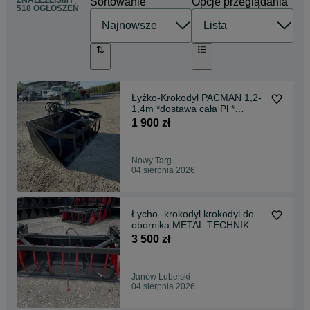
ZNALEŹLIŚMY
Sortowanie
Opcje przeglądania
518 OGŁOSZEŃ
Łyżko-Krokodyl PACMAN 1,2-
1,4m *dostawa cała Pl *
certyfikat *
1 900 zł
Nowy Targ
04 sierpnia 2026
Łycho -krokodyl krokodyl do
obornika METAL TECHNIK 2
siłowniki
3 500 zł
Janów Lubelski
04 sierpnia 2026