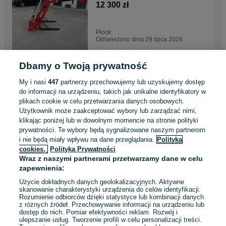
MTZ montaż dostawa
12 300 zł
Płock
Odświeżono dnia 29 lipca 2026
Dbamy o Twoją prywatność
Brona talerzowa 2.0m METAL
TECHNIK 1.6m - 2.5m NOWA
My i nasi
447
partnerzy przechowujemy lub uzyskujemy dostęp
transport
9 600 zł
do informacji na urządzeniu, takich jak unikalne identyfikatory w
plikach cookie w celu przetwarzania danych osobowych.
Użytkownik może zaakceptować wybory lub zarządzać nimi,
Krasnystaw
klikając poniżej lub w dowolnym momencie na stronie polityki
Odświeżono dnia 29 lipca 2026
prywatności. Te wybory będą sygnalizowane naszym partnerom
i nie będą miały wpływu na dane przeglądania.
Polityka
cookies,
Polityka Prywatności
Brona talerzowa METAL -
Wraz z naszymi partnerami przetwarzamy dane w celu
TECHNIK 2.5m /3.0m NOWA
zapewnienia:
2.7m Transport
14 500 zł
Użycie dokładnych danych geolokalizacyjnych. Aktywne
skanowanie charakterystyki urządzenia do celów identyfikacji.
Rozumienie odbiorców dzięki statystyce lub kombinacji danych
Sieradz
z różnych źródeł. Przechowywanie informacji na urządzeniu lub
Odświeżono dnia 29 lipca 2026
dostęp do nich. Pomiar efektywności reklam. Rozwój i
ulepszanie usług. Tworzenie profili w celu personalizacji treści.