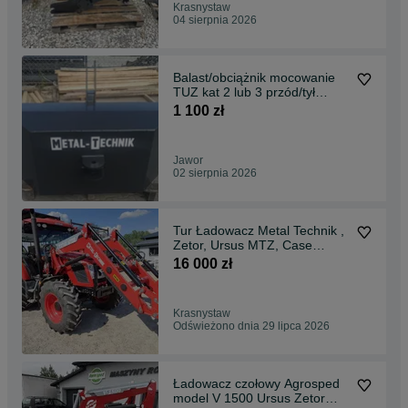
Krasnystaw
04 sierpnia 2026
Balast/obciążnik mocowanie
TUZ kat 2 lub 3 przód/tył
Metal Technik
1 100 zł
Jawor
02 sierpnia 2026
Tur Ładowacz Metal Technik ,
Zetor, Ursus MTZ, Case
MONTAŻ, Transport
16 000 zł
Krasnystaw
Odświeżono dnia 29 lipca 2026
Ładowacz czołowy Agrosped
model V 1500 Ursus Zetor